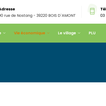
Adresse
Té
90 rue de Nostang - 39220 BOIS D`AMONT
03 
e
Vie économique
Le village
PLU